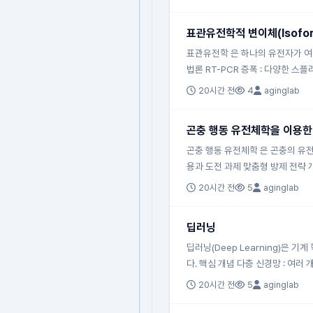
표관유전학적 변이체(Isofo
표관유전학 은 하나의 유전자가 여러
법론 RT-PCR 증폭 : 다양한 스
20시간 전
4
aginglab
곤충 행동 유전체학을 이용한
곤충 행동 유전체학 은 곤충의 유전
용과 도전 과제 맞춤형 방제 전략 
20시간 전
5
aginglab
딥러닝
딥러닝(Deep Learning)은 기계
다. 핵심 개념 다층 신경망 : 여러 
20시간 전
5
aginglab