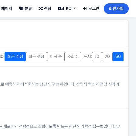
페이지
분류
랜덤
KO
로그인
회원가입
렬:
최근 수정
최근 생성
제목 순
조회수
표시:
10
20
50
으로 예측하고 최적화하는 첨단 연구 분야입니다. 산업적 혁신과 전망 신약 개
가 원하는 세포에만 선택적으로 결합하도록 만드는 첨단 약리학적 접근법입니다. 맞