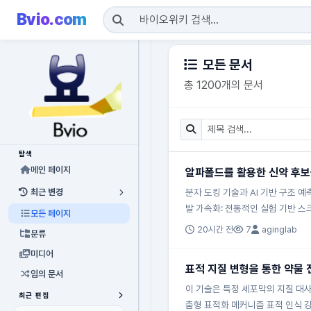
Bvio.com
모든 문서
총 1200개의 문서
탐색
메인 페이지
알파폴드를 활용한 신약 후보
최근 변경
분자 도킹 기술과 AI 기반 구조 
발 가속화: 전통적인 실험 기반 스
모든 페이지
20시간 전
7
aginglab
분류
미디어
표적 지질 변형을 통한 약물 
임의 문서
이 기술은 특정 세포막의 지질 대사 
최근 편집
춤형 표적화 메커니즘 표적 인식 강