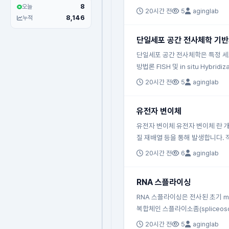
8
오늘
20시간 전
5
aginglab
8,146
누적
단일세포 공간 전사체학 기반
단일세포 공간 전사체학은 특정 세포
방법론 FISH 및 in situ Hybridiz
20시간 전
5
aginglab
유전자 변이체
유전자 변이체 유전자 변이체 란 개
질 재배열 등을 통해 발생합니다. 
20시간 전
6
aginglab
RNA 스플라이싱
RNA 스플라이싱은 전사된 초기 mR
복합체인 스플라이소좀(spliceos
20시간 전
5
aginglab