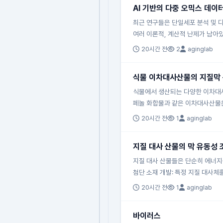
AI 기반의 다중 오믹스 데이
최근 연구들은 단일세포 분석 및 
여러 이론적, 계산적 난제가 남아있
20시간 전
2
aginglab
식물 이차대사산물의 지질막 
식물에서 생산되는 다양한 이차대사
페놀 화합물과 같은 이차대사산물
20시간 전
1
aginglab
지질 대사 산물의 막 유동성 
지질 대사 산물들은 단순히 에너지
첨단 소재 개발: 특정 지질 대사
20시간 전
1
aginglab
바이러스