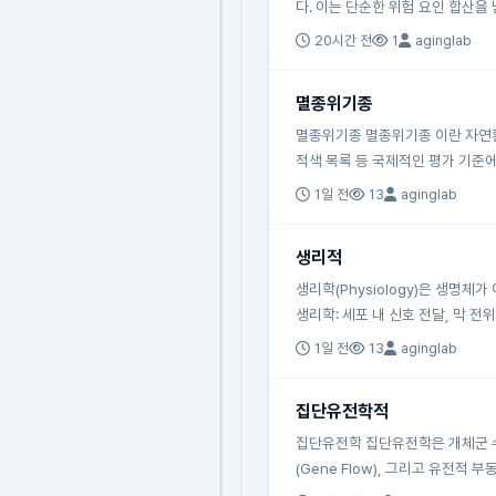
다. 이는 단순한 위험 요인 합산을
20시간 전
1
aginglab
멸종위기종
멸종위기종 멸종위기종 이란 자연환
적색 목록 등 국제적인 평가 기준에
1일 전
13
aginglab
생리적
생리학(Physiology)은 생명
생리학: 세포 내 신호 전달, 막 전
1일 전
13
aginglab
집단유전학적
집단유전학 집단유전학은 개체군 수
(Gene Flow), 그리고 유전적 