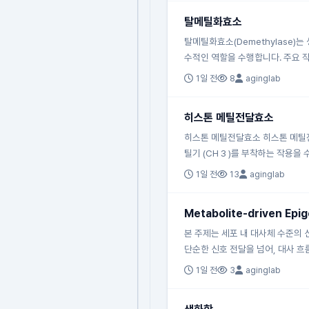
탈메틸화효소
탈메틸화효소(Demethylase)
수적인 역할을 수행합니다. 주요 작
1일 전
8
aginglab
히스톤 메틸전달효소
히스톤 메틸전달효소 히스톤 메틸전달효
틸기 (CH 3 )를 부착하는 작용을 
1일 전
13
aginglab
Metabolite-driven Epig
본 주제는 세포 내 대사체 수준의
단순한 신호 전달을 넘어, 대사 흐름(Me
1일 전
3
aginglab