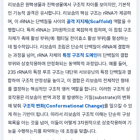
리보솜은 원핵생물과 진핵생물에서 구조적 차이를 보이지만, 기본적
인 기능적 골격은 유사합니다. 리보솜의 핵심 구조는 rRNA가 제공하
며, 이 rRNA는 단백질들 사이의
골격 지지체(Scaffold)
역할을 수
행합니다. 특히 rRNA는 3차원적으로 복잡하게 접히며, 이 접힘 구조
자체가 촉매 활성 부위(예: 펩티딜 전이효소 활성 부위)를 형성하는
데 필수적입니다. 리보솜의 조립은 단순히 단백질이 rRNA에 결합하
는 과정을 넘어, rRNA 자체의
특정 구조적 도메인
이 단백질의 결합
부위와 상호작용하며 안정화되는 동역학적 과정입니다. 예를 들어,
23S rRNA의 특정 루프 구조는 대단위 서브유닛의 특정 단백질과 결
합하여 구조적 안정성을 높이고, 이 결합은 리보솜의 전체적인 형태
를 결정하는 핵심적인 구조적 앵커 역할을 합니다. 이러한 구조적 상
호작용은 리보솜이 번역 과정 중 발생하는 기질(substrate)의 변화
에 맞춰
구조적 변화(Conformational Change)
를 일으킬 수 있
게 하는 기반이 됩니다. 따라서 리보솜의 구조적 이해는 단순히 구성
목록을 아는 것을 넘어, 이들이 어떻게 3차원적으로 상호작용하며 기
능을 수행하는지를 파악하는 데 초점을 맞춥니다.