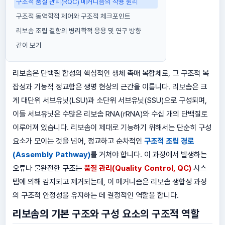
구조적 품질 관리(RQC) 메커니즘의 작용 원리
구조적 동역학적 제어와 구조적 체크포인트
리보솜 조립 결함의 병리학적 응용 및 연구 방향
같이 보기
리보솜은 단백질 합성의 핵심적인 생체 촉매 복합체로, 그 구조적 복
잡성과 기능적 정교함은 생명 현상의 근간을 이룹니다. 리보솜은 크
게 대단위 서브유닛(LSU)과 소단위 서브유닛(SSU)으로 구성되며,
이들 서브유닛은 수많은 리보솜 RNA(rRNA)와 수십 개의 단백질로
이루어져 있습니다. 리보솜이 제대로 기능하기 위해서는 단순히 구성
요소가 모이는 것을 넘어, 정교하고 순차적인
구조적 조립 경로
(Assembly Pathway)
를 거쳐야 합니다. 이 과정에서 발생하는
오류나 불완전한 구조는
품질 관리(Quality Control, QC)
시스
템에 의해 감지되고 제거되는데, 이 메커니즘은 리보솜 생합성 과정
의 구조적 안정성을 유지하는 데 결정적인 역할을 합니다.
리보솜의 기본 구조와 구성 요소의 구조적 역할