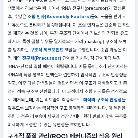
생물에서 리보솜은 핵 내에서 rRNA 전구체(precursor)가 합성된
후, 수많은
조립 인자(Assembly Factors)
들의 도움을 받아 서
브유닛으로 분리되고 성숙해집니다. 이 조립 인자들은 단순히 단백질
을 제공하는 것을 넘어, 특정 구조적 단계에서 리보솜의 접힘을 유도
하거나, 특정 결합 부위를 일시적으로 가려(masking) 구조적 오류
를 방지하는
구조적 체크포인트
역할을 수행합니다. 조립 과정은 여
러 개의
전구체(Precursor)
단계를 거치며, 각 단계마다 특정
rRNA-단백질 결합 패턴이 확립됩니다. 예를 들어, 초기 단계에서는
rRNA의 특정 영역이 단백질과 결합하여 임시적인 구조적 안정성을
얻고, 이후 다른 단백질들이 결합하면서 이 구조가 재배열되고 최종
적인 성숙 구조로 전환됩니다. 이 과정에서 조립 인자들은 점진적으
로 제거되는데, 이는 리보솜이 최종적으로
최적의 구조적 안정성
을
갖추도록 보장하는 핵심적인 구조 동역학적 원리입니다. 이 복잡한
조립 과정은 리보솜이 세포의 성장 상태나 환경 변화에 맞춰 구조를
미세하게 조정할 수 있는 유연성을 부여합니다.
구조적 품질 관리(RQC) 메커니즘의 작용 원리