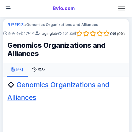
Bvio.com
메인 페이지
Genomics Organizations and Alliances
»
0
점
최종 수정: 17년 전
aginglab
151 조회
(
0
명)
Genomics Organizations and
Alliances
문서
역사
◇
Genomics Organizations and
Alliances