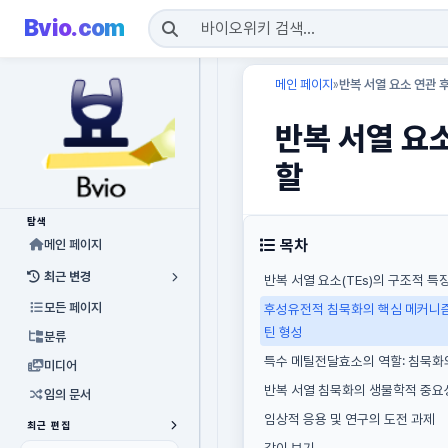
Bvio.com
메인 페이지
반복 서열 요소 연관 
»
반복 서열 요
할
탐색
목차
메인 페이지
최근 변경
반복 서열 요소(TEs)의 구조적 
모든 페이지
후성유전적 침묵화의 핵심 메커니
틴 형성
분류
특수 메틸전달효소의 역할: 침묵화
미디어
반복 서열 침묵화의 생물학적 중요
임의 문서
임상적 응용 및 연구의 도전 과제
최근 편집