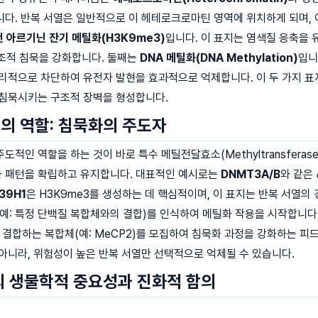
다. 반복 서열은 일반적으로 이 헤테로크로마틴 영역에 위치하게 되며, 
번 아르기닌 잔기 메틸화(H3K9me3)
입니다. 이 표지는 염색질 응축을 
 구조적 침묵을 강화합니다. 둘째는
DNA 메틸화(DNA Methylation)
입니
물리적으로 차단하여 유전자 발현을 효과적으로 억제합니다. 이 두 가지 
 침묵시키는 구조적 장벽을 형성합니다.
의 역할: 침묵화의 주도자
적인 역할을 하는 것이 바로 특수 메틸전달효소(Methyltransferas
 패턴을 확립하고 유지합니다. 대표적인 예시로는
DNMT3A/B
와 같은
39H1
은 H3K9me3를 생성하는 데 핵심적이며, 이 표지는 반복 서열의
예: 특정 단백질 복합체와의 결합)를 인식하여 메틸화 작용을 시작합니다.
 결합하는 복합체(예: MeCP2)를 모집하여 침묵화 과정을 강화하는 피
아니라, 위험성이 높은 반복 서열만 선택적으로 억제될 수 있습니다.
의 생물학적 중요성과 진화적 함의