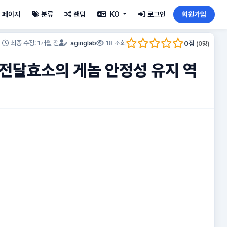
페이지
분류
랜덤
KO
로그인
회원가입
0
점
최종 수정: 1개월 전
aginglab
18 조회
(
0
명)
틸전달효소의 게놈 안정성 유지 역