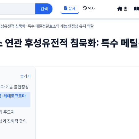
문서
역사
검색
홈
후성유전적 침묵화: 특수 메틸전달효소의 게놈 안정성 유지 역할
소 연관 후성유전적 침묵화: 특수 메
숨기기
특징과 게놈 불안정성
즘: 헤테로크로마
의 주도자
성과 진화적 함의