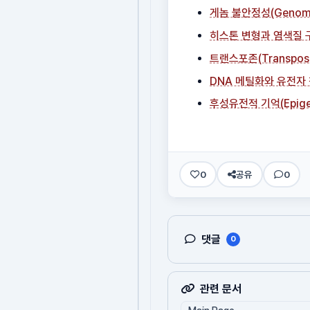
게놈 불안정성(Genome I
히스톤 변형과 염색질 
트랜스포존(Transpos
DNA 메틸화와 유전자
후성유전적 기억(Epigen
0
공유
0
댓글
0
관련 문서