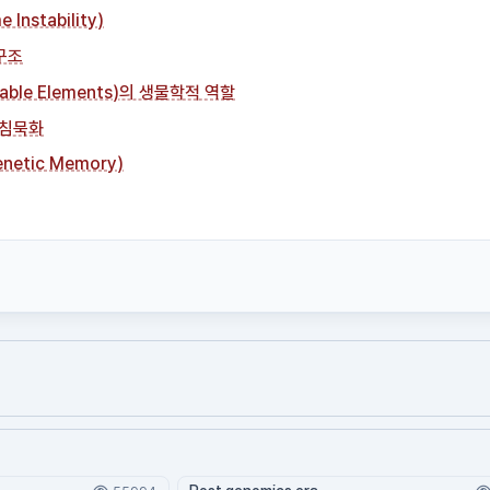
nstability)
구조
able Elements)의 생물학적 역할
 침묵화
etic Memory)