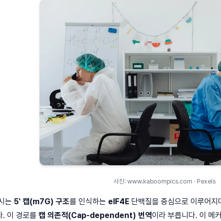
사진: www.kaboompics.com · Pexels
개시는
5' 캡(m7G) 구조
를 인식하는
eIF4E
단백질을 중심으로 이루어지며
. 이 경로를
캡 의존적(Cap-dependent) 번역
이라 부릅니다. 이 메