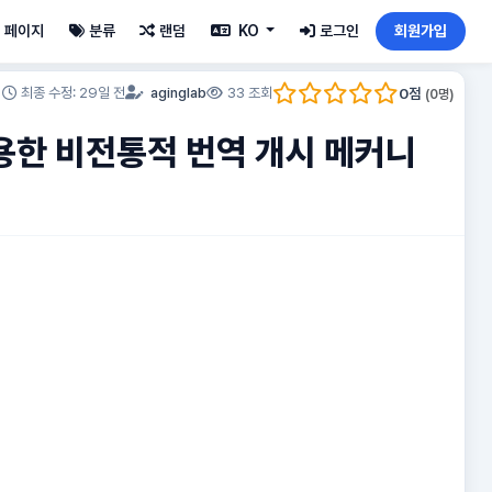
페이지
분류
랜덤
KO
로그인
회원가입
0
점
최종 수정: 29일 전
aginglab
33 조회
(
0
명)
)를 이용한 비전통적 번역 개시 메커니