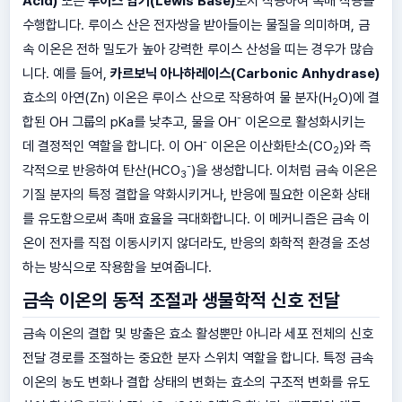
Acid)
또는
루이스 염기(Lewis Base)
로서 작용하여 촉매 작용을
수행합니다. 루이스 산은 전자쌍을 받아들이는 물질을 의미하며, 금
속 이온은 전하 밀도가 높아 강력한 루이스 산성을 띠는 경우가 많습
니다. 예를 들어,
카르보닉 아나하레이스(Carbonic Anhydrase)
효소의 아연(Zn) 이온은 루이스 산으로 작용하여 물 분자(H
O)에 결
2
-
합된 OH 그룹의 pKa를 낮추고, 물을 OH
이온으로 활성화시키는
-
데 결정적인 역할을 합니다. 이 OH
이온은 이산화탄소(CO
)와 즉
2
-
각적으로 반응하여 탄산(HCO
)을 생성합니다. 이처럼 금속 이온은
3
기질 분자의 특정 결합을 약화시키거나, 반응에 필요한 이온화 상태
를 유도함으로써 촉매 효율을 극대화합니다. 이 메커니즘은 금속 이
온이 전자를 직접 이동시키지 않더라도, 반응의 화학적 환경을 조성
하는 방식으로 작용함을 보여줍니다.
금속 이온의 동적 조절과 생물학적 신호 전달
금속 이온의 결합 및 방출은 효소 활성뿐만 아니라 세포 전체의 신호
전달 경로를 조절하는 중요한 분자 스위치 역할을 합니다. 특정 금속
이온의 농도 변화나 결합 상태의 변화는 효소의 구조적 변화를 유도