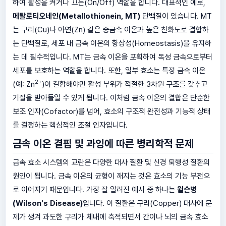
하여 활성을 켜거나 끄는(On/Off) 역할을 합니다. 대표적인 예로,
메탈로티오네인(Metallothionein, MT)
단백질이 있습니다. MT
는 구리(Cu)나 아연(Zn) 같은 중금속 이온과 높은 친화도로 결합하
는 단백질로, 세포 내 금속 이온의 항상성(Homeostasis)을 유지하
는 데 필수적입니다. MT는 금속 이온을 포획하여 독성 금속으로부터
세포를 보호하는 역할을 합니다. 또한, 일부 효소는 특정 금속 이온
2+
(예: Zn
)이 결합해야만 활성 부위가 적절한 3차원 구조를 갖추고
기질을 받아들일 수 있게 됩니다. 이처럼 금속 이온의 결합은 단순한
보조 인자(Cofactor)를 넘어, 효소의 구조적 완전성과 기능적 상태
를 결정하는 핵심적인 조절 인자입니다.
금속 이온 결핍 및 과잉에 따른 병리학적 문제
금속 효소 시스템의 교란은 다양한 대사 질환 및 신경 퇴행성 질환의
원인이 됩니다. 금속 이온의 균형이 깨지는 것은 효소의 기능 부전으
로 이어지기 때문입니다. 가장 잘 알려진 예시 중 하나는
윌슨병
(Wilson's Disease)
입니다. 이 질환은 구리(Copper) 대사에 문
제가 생겨 과도한 구리가 체내에 축적되면서 간이나 뇌의 금속 효소