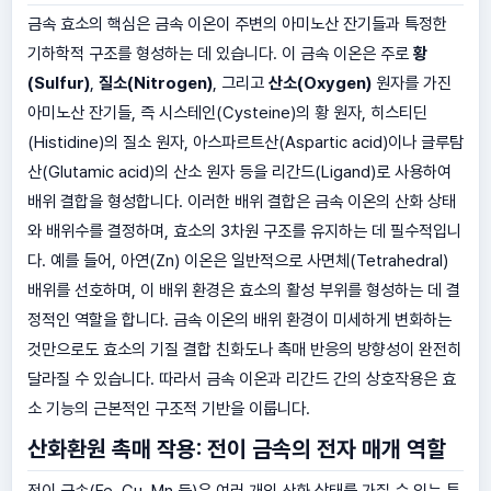
금속 효소의 핵심은 금속 이온이 주변의 아미노산 잔기들과 특정한
기하학적 구조를 형성하는 데 있습니다. 이 금속 이온은 주로
황
(Sulfur)
,
질소(Nitrogen)
, 그리고
산소(Oxygen)
원자를 가진
아미노산 잔기들, 즉 시스테인(Cysteine)의 황 원자, 히스티딘
(Histidine)의 질소 원자, 아스파르트산(Aspartic acid)이나 글루탐
산(Glutamic acid)의 산소 원자 등을 리간드(Ligand)로 사용하여
배위 결합을 형성합니다. 이러한 배위 결합은 금속 이온의 산화 상태
와 배위수를 결정하며, 효소의 3차원 구조를 유지하는 데 필수적입니
다. 예를 들어, 아연(Zn) 이온은 일반적으로 사면체(Tetrahedral)
배위를 선호하며, 이 배위 환경은 효소의 활성 부위를 형성하는 데 결
정적인 역할을 합니다. 금속 이온의 배위 환경이 미세하게 변화하는
것만으로도 효소의 기질 결합 친화도나 촉매 반응의 방향성이 완전히
달라질 수 있습니다. 따라서 금속 이온과 리간드 간의 상호작용은 효
소 기능의 근본적인 구조적 기반을 이룹니다.
산화환원 촉매 작용: 전이 금속의 전자 매개 역할
전이 금속(Fe, Cu, Mn 등)은 여러 개의 산화 상태를 가질 수 있는 특