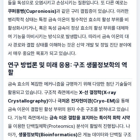
들을 독성으로 오염시키고 손상시키는 질환입니다. 또 다른 예로는
쿠퍼몽병(Cuproniosis)
과 같은 구리 결핍증이 있습니다. 이러한
병리학적 상태는 특정 금속 이온이 필수적인 효소의 활성 부위를 비
활성화시키거나, 혹은 독성 금속이 정상 효소의 활성 부위를 대체하
여 기능을 마비시키는 방식으로 발생합니다. 따라서 금속 이온의 대
사 경로와 결합 상태를 이해하는 것은 신약 개발 및 정밀 진단 분야에
서 매우 중요한 목표가 되고 있습니다.
연구 방법론 및 미래 응용: 구조 생물정보학의 역
할
금속 효소의 복잡한 메커니즘을 규명하기 위해 다양한 첨단 기술들이
활용되고 있습니다. 구조적 측면에서는
X-선 결정학(X-ray
Crystallography)
이나
극저온 전자현미경(Cryo-EM)
을 통해
금속 이온이 결합된 활성 부위의 원자 수준 구조를 밝혀내고 있습니
다. 기능적 측면에서는
금속 이온 결합을 표지하는 특이적 화학 시약
을 이용한 단백질체학(Proteomics) 분석이 활발히 진행됩니다. 나
아가,
생물정보학(Bioinformatics)
은 게놈 데이터와 단백질 구조