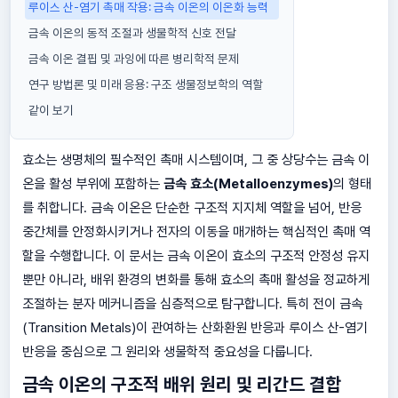
루이스 산-염기 촉매 작용: 금속 이온의 이온화 능력
금속 이온의 동적 조절과 생물학적 신호 전달
금속 이온 결핍 및 과잉에 따른 병리학적 문제
연구 방법론 및 미래 응용: 구조 생물정보학의 역할
같이 보기
효소는 생명체의 필수적인 촉매 시스템이며, 그 중 상당수는 금속 이
온을 활성 부위에 포함하는
금속 효소(Metalloenzymes)
의 형태
를 취합니다. 금속 이온은 단순한 구조적 지지체 역할을 넘어, 반응
중간체를 안정화시키거나 전자의 이동을 매개하는 핵심적인 촉매 역
할을 수행합니다. 이 문서는 금속 이온이 효소의 구조적 안정성 유지
뿐만 아니라, 배위 환경의 변화를 통해 효소의 촉매 활성을 정교하게
조절하는 분자 메커니즘을 심층적으로 탐구합니다. 특히 전이 금속
(Transition Metals)이 관여하는 산화환원 반응과 루이스 산-염기
반응을 중심으로 그 원리와 생물학적 중요성을 다룹니다.
금속 이온의 구조적 배위 원리 및 리간드 결합